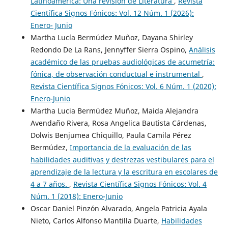
Latinoamérica: Una revisión de Literatura
,
Revista
Científica Signos Fónicos: Vol. 12 Núm. 1 (2026):
Enero- Junio
Martha Lucía Bermúdez Muñoz, Dayana Shirley
Redondo De La Rans, Jennyffer Sierra Ospino,
Análisis
académico de las pruebas audiológicas de acumetría:
fónica, de observación conductual e instrumental
,
Revista Científica Signos Fónicos: Vol. 6 Núm. 1 (2020):
Enero-Junio
Martha Lucia Bermúdez Muñoz, Maida Alejandra
Avendaño Rivera, Rosa Angelica Bautista Cárdenas,
Dolwis Benjumea Chiquillo, Paula Camila Pérez
Bermúdez,
Importancia de la evaluación de las
habilidades auditivas y destrezas vestibulares para el
aprendizaje de la lectura y la escritura en escolares de
4 a 7 años.
,
Revista Científica Signos Fónicos: Vol. 4
Núm. 1 (2018): Enero-Junio
Oscar Daniel Pinzón Alvarado, Angela Patricia Ayala
Nieto, Carlos Alfonso Mantilla Duarte,
Habilidades