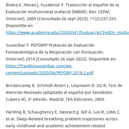
Rivera E, Henao J, Susabinar F. Traducción al español de la
Evaluación miofuncional orofacial (MBGR). Rev. CEFAC
(Internet). 2009 (Consultado 26 sept 2023); 11(2):237-255.
Disponible en:
https://www.academia.edu/23924541/Evaluaci%C3%B3n_miofun
Susanibar F. PEFORFP Protocolo de Evaluación
Fonoaudiológica de la Respiración con Puntuación.
(Internet) 2019 (Consultado 26 sept 2023). Disponible en:
https://franklinsusanibar.com/wp-
content/uploads/2020/04/PEFORP-2019-2.pdf
Brickencamp R, Schmidt-Atzert L, Liepmann D. D2-R, Test de
Atención-Revisado (adaptado al español por Seisdedos-
Cubero N). 3ª edición. Madrid: TEA Ediciones; 2009.
Harding R, Schaughency E, Haszard JJ, Gill A, Luo R, Lobb C,
et al. Sleep-Related breathing problem trajectories across
early childhood and academic achievement-related