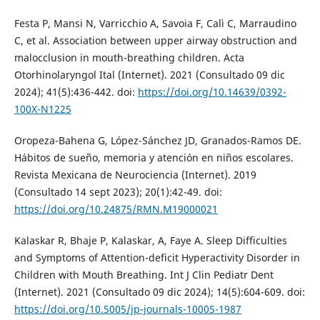
Festa P, Mansi N, Varricchio A, Savoia F, Calì C, Marraudino
C, et al. Association between upper airway obstruction and
malocclusion in mouth-breathing children. Acta
Otorhinolaryngol Ital (Internet). 2021 (Consultado 09 dic
2024); 41(5):436-442. doi:
https://doi.org/10.14639/0392-
100X-N1225
Oropeza-Bahena G, López-Sánchez JD, Granados-Ramos DE.
Hábitos de sueño, memoria y atención en niños escolares.
Revista Mexicana de Neurociencia (Internet). 2019
(Consultado 14 sept 2023); 20(1):42-49. doi:
https://doi.org/10.24875/RMN.M19000021
Kalaskar R, Bhaje P, Kalaskar, A, Faye A. Sleep Difficulties
and Symptoms of Attention-deficit Hyperactivity Disorder in
Children with Mouth Breathing. Int J Clin Pediatr Dent
(Internet). 2021 (Consultado 09 dic 2024); 14(5):604-609. doi:
https://doi.org/10.5005/jp-journals-10005-1987