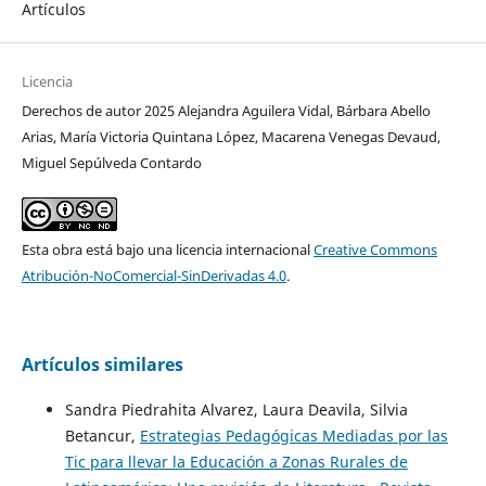
Artículos
Licencia
Derechos de autor 2025 Alejandra Aguilera Vidal, Bárbara Abello
Arias, María Victoria Quintana López, Macarena Venegas Devaud,
Miguel Sepúlveda Contardo
Esta obra está bajo una licencia internacional
Creative Commons
Atribución-NoComercial-SinDerivadas 4.0
.
Artículos similares
Sandra Piedrahita Alvarez, Laura Deavila, Silvia
Betancur,
Estrategias Pedagógicas Mediadas por las
Tic para llevar la Educación a Zonas Rurales de