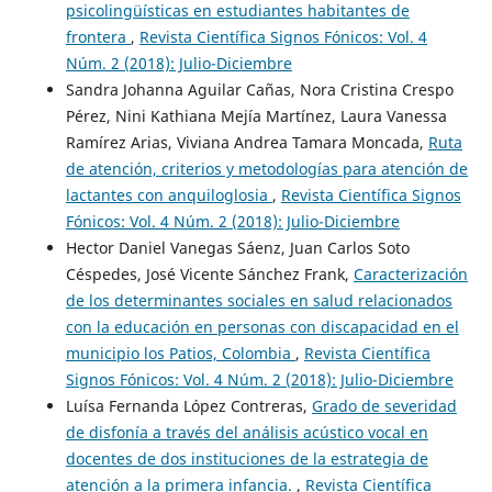
psicolingüísticas en estudiantes habitantes de
frontera
,
Revista Científica Signos Fónicos: Vol. 4
Núm. 2 (2018): Julio-Diciembre
Sandra Johanna Aguilar Cañas, Nora Cristina Crespo
Pérez, Nini Kathiana Mejía Martínez, Laura Vanessa
Ramírez Arias, Viviana Andrea Tamara Moncada,
Ruta
de atención, criterios y metodologías para atención de
lactantes con anquiloglosia
,
Revista Científica Signos
Fónicos: Vol. 4 Núm. 2 (2018): Julio-Diciembre
Hector Daniel Vanegas Sáenz, Juan Carlos Soto
Céspedes, José Vicente Sánchez Frank,
Caracterización
de los determinantes sociales en salud relacionados
con la educación en personas con discapacidad en el
municipio los Patios, Colombia
,
Revista Científica
Signos Fónicos: Vol. 4 Núm. 2 (2018): Julio-Diciembre
Luísa Fernanda López Contreras,
Grado de severidad
de disfonía a través del análisis acústico vocal en
docentes de dos instituciones de la estrategia de
atención a la primera infancia.
,
Revista Científica