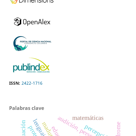
ISSN:
2422-1716
Palabras clave
audición, personal-social
matemáticas
evaluación
síndrome
percepción