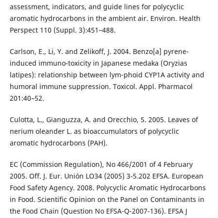
assessment, indicators, and guide lines for polycyclic
aromatic hydrocarbons in the ambient air. Environ. Health
Perspect 110 (Suppl. 3):451–488.
Carlson, E., Li, Y. and Zelikoff, J. 2004. Benzo[a] pyrene-
induced immuno-toxicity in Japanese medaka (Oryzias
latipes): relationship between lym-phoid CYP1A activity and
humoral immune suppression. Toxicol. Appl. Pharmacol
201:40–52.
Culotta, L., Gianguzza, A. and Orecchio, S. 2005. Leaves of
nerium oleander L. as bioaccumulators of polycyclic
aromatic hydrocarbons (PAH).
EC (Commission Regulation), No 466/2001 of 4 February
2005. Off. J. Eur. Unión LO34 (2005) 3-5.202 EFSA. European
Food Safety Agency. 2008. Polycyclic Aromatic Hydrocarbons
in Food. Scientific Opinion on the Panel on Contaminants in
the Food Chain (Question No EFSA-Q-2007-136). EFSA J