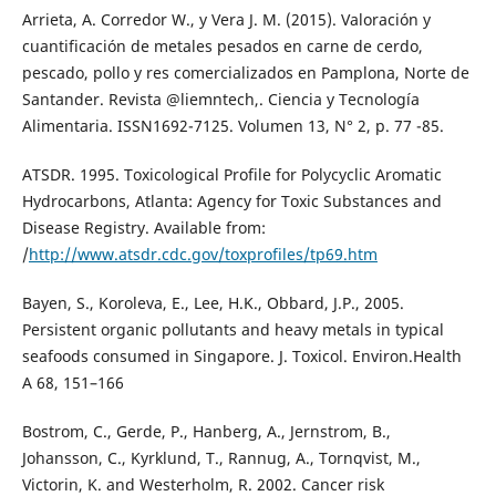
Arrieta, A. Corredor W., y Vera J. M. (2015). Valoración y
cuantificación de metales pesados en carne de cerdo,
pescado, pollo y res comercializados en Pamplona, Norte de
Santander. Revista @liemntech,. Ciencia y Tecnología
Alimentaria. ISSN1692-7125. Volumen 13, N° 2, p. 77 -85.
ATSDR. 1995. Toxicological Profile for Polycyclic Aromatic
Hydrocarbons, Atlanta: Agency for Toxic Substances and
Disease Registry. Available from:
/
http://www.atsdr.cdc.gov/toxprofiles/tp69.htm
Bayen, S., Koroleva, E., Lee, H.K., Obbard, J.P., 2005.
Persistent organic pollutants and heavy metals in typical
seafoods consumed in Singapore. J. Toxicol. Environ.Health
A 68, 151–166
Bostrom, C., Gerde, P., Hanberg, A., Jernstrom, B.,
Johansson, C., Kyrklund, T., Rannug, A., Tornqvist, M.,
Victorin, K. and Westerholm, R. 2002. Cancer risk