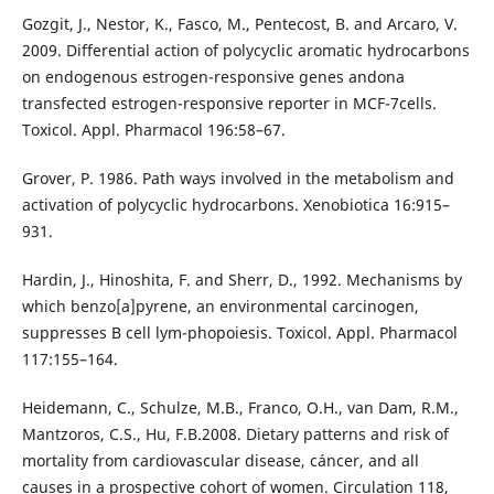
Gozgit, J., Nestor, K., Fasco, M., Pentecost, B. and Arcaro, V.
2009. Differential action of polycyclic aromatic hydrocarbons
on endogenous estrogen-responsive genes andona
transfected estrogen-responsive reporter in MCF-7cells.
Toxicol. Appl. Pharmacol 196:58–67.
Grover, P. 1986. Path ways involved in the metabolism and
activation of polycyclic hydrocarbons. Xenobiotica 16:915–
931.
Hardin, J., Hinoshita, F. and Sherr, D., 1992. Mechanisms by
which benzo[a]pyrene, an environmental carcinogen,
suppresses B cell lym-phopoiesis. Toxicol. Appl. Pharmacol
117:155–164.
Heidemann, C., Schulze, M.B., Franco, O.H., van Dam, R.M.,
Mantzoros, C.S., Hu, F.B.2008. Dietary patterns and risk of
mortality from cardiovascular disease, cáncer, and all
causes in a prospective cohort of women. Circulation 118,