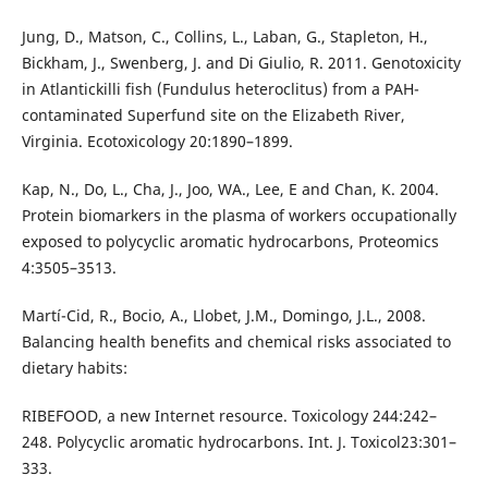
Jung, D., Matson, C., Collins, L., Laban, G., Stapleton, H.,
Bickham, J., Swenberg, J. and Di Giulio, R. 2011. Genotoxicity
in Atlantickilli fish (Fundulus heteroclitus) from a PAH-
contaminated Superfund site on the Elizabeth River,
Virginia. Ecotoxicology 20:1890–1899.
Kap, N., Do, L., Cha, J., Joo, WA., Lee, E and Chan, K. 2004.
Protein biomarkers in the plasma of workers occupationally
exposed to polycyclic aromatic hydrocarbons, Proteomics
4:3505–3513.
Martí-Cid, R., Bocio, A., Llobet, J.M., Domingo, J.L., 2008.
Balancing health benefits and chemical risks associated to
dietary habits:
RIBEFOOD, a new Internet resource. Toxicology 244:242–
248. Polycyclic aromatic hydrocarbons. Int. J. Toxicol23:301–
333.