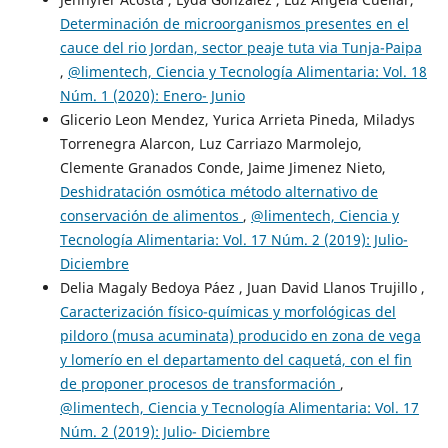
Determinación de microorganismos presentes en el
cauce del rio Jordan, sector peaje tuta via Tunja-Paipa
,
@limentech, Ciencia y Tecnología Alimentaria: Vol. 18
Núm. 1 (2020): Enero- Junio
Glicerio Leon Mendez, Yurica Arrieta Pineda, Miladys
Torrenegra Alarcon, Luz Carriazo Marmolejo,
Clemente Granados Conde, Jaime Jimenez Nieto,
Deshidratación osmótica método alternativo de
conservación de alimentos
,
@limentech, Ciencia y
Tecnología Alimentaria: Vol. 17 Núm. 2 (2019): Julio-
Diciembre
Delia Magaly Bedoya Páez , Juan David Llanos Trujillo ,
Caracterización físico-químicas y morfológicas del
pildoro (musa acuminata) producido en zona de vega
y lomerío en el departamento del caquetá, con el fin
de proponer procesos de transformación
,
@limentech, Ciencia y Tecnología Alimentaria: Vol. 17
Núm. 2 (2019): Julio- Diciembre