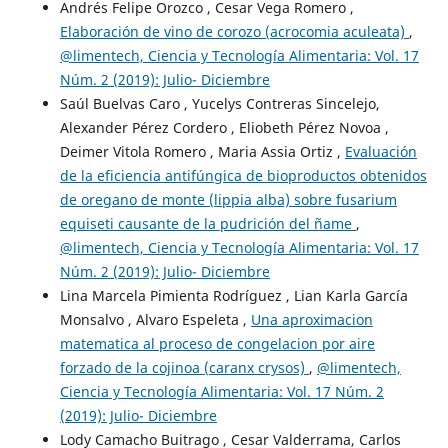
Andrés Felipe Orozco , Cesar Vega Romero ,
Elaboración de vino de corozo (acrocomia aculeata)
,
@limentech, Ciencia y Tecnología Alimentaria: Vol. 17
Núm. 2 (2019): Julio- Diciembre
Saúl Buelvas Caro , Yucelys Contreras Sincelejo,
Alexander Pérez Cordero , Eliobeth Pérez Novoa ,
Deimer Vitola Romero , Maria Assia Ortiz ,
Evaluación
de la eficiencia antifúngica de bioproductos obtenidos
de oregano de monte (lippia alba) sobre fusarium
equiseti causante de la pudrición del ñame
,
@limentech, Ciencia y Tecnología Alimentaria: Vol. 17
Núm. 2 (2019): Julio- Diciembre
Lina Marcela Pimienta Rodríguez , Lian Karla García
Monsalvo , Alvaro Espeleta ,
Una aproximacion
matematica al proceso de congelacion por aire
forzado de la cojinoa (caranx crysos)
,
@limentech,
Ciencia y Tecnología Alimentaria: Vol. 17 Núm. 2
(2019): Julio- Diciembre
Lody Camacho Buitrago , Cesar Valderrama, Carlos