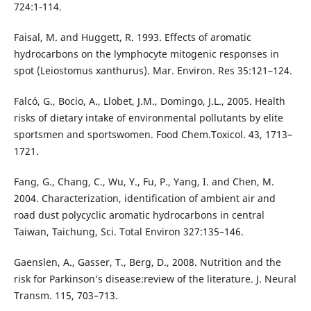
724:1-114.
Faisal, M. and Huggett, R. 1993. Effects of aromatic
hydrocarbons on the lymphocyte mitogenic responses in
spot (Leiostomus xanthurus). Mar. Environ. Res 35:121–124.
Falcó, G., Bocio, A., Llobet, J.M., Domingo, J.L., 2005. Health
risks of dietary intake of environmental pollutants by elite
sportsmen and sportswomen. Food Chem.Toxicol. 43, 1713–
1721.
Fang, G., Chang, C., Wu, Y., Fu, P., Yang, I. and Chen, M.
2004. Characterization, identification of ambient air and
road dust polycyclic aromatic hydrocarbons in central
Taiwan, Taichung, Sci. Total Environ 327:135–146.
Gaenslen, A., Gasser, T., Berg, D., 2008. Nutrition and the
risk for Parkinson’s disease:review of the literature. J. Neural
Transm. 115, 703–713.