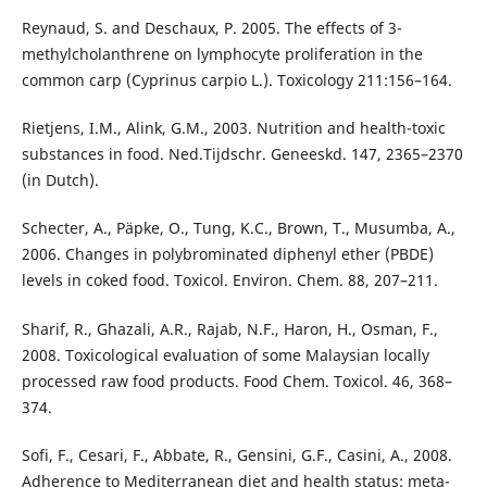
Reynaud, S. and Deschaux, P. 2005. The effects of 3-
methylcholanthrene on lymphocyte proliferation in the
common carp (Cyprinus carpio L.). Toxicology 211:156–164.
Rietjens, I.M., Alink, G.M., 2003. Nutrition and health-toxic
substances in food. Ned.Tijdschr. Geneeskd. 147, 2365–2370
(in Dutch).
Schecter, A., Päpke, O., Tung, K.C., Brown, T., Musumba, A.,
2006. Changes in polybrominated diphenyl ether (PBDE)
levels in coked food. Toxicol. Environ. Chem. 88, 207–211.
Sharif, R., Ghazali, A.R., Rajab, N.F., Haron, H., Osman, F.,
2008. Toxicological evaluation of some Malaysian locally
processed raw food products. Food Chem. Toxicol. 46, 368–
374.
Sofi, F., Cesari, F., Abbate, R., Gensini, G.F., Casini, A., 2008.
Adherence to Mediterranean diet and health status: meta-