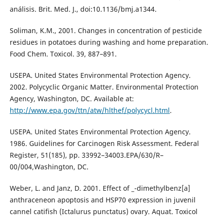
análisis. Brit. Med. J., doi:10.1136/bmj.a1344.
Soliman, K.M., 2001. Changes in concentration of pesticide
residues in potatoes during washing and home preparation.
Food Chem. Toxicol. 39, 887–891.
USEPA. United States Environmental Protection Agency.
2002. Polycyclic Organic Matter. Environmental Protection
Agency, Washington, DC. Available at:
http://www.epa.gov/ttn/atw/hlthef/polycycl.html
.
USEPA. United States Environmental Protection Agency.
1986. Guidelines for Carcinogen Risk Assessment. Federal
Register, 51(185), pp. 33992–34003.EPA/630/R–
00/004,Washington, DC.
Weber, L. and Janz, D. 2001. Effect of _-dimethylbenz[a]
anthraceneon apoptosis and HSP70 expression in juvenil
cannel catifish (Ictalurus punctatus) ovary. Aquat. Toxicol