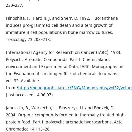
230–237.
Hinoshita, F., Hardin, J. and Sherr, D. 1992. Fluoranthene
induces pro-grammed cell death and alters growth of
immature B cell populations in bone marrow cultures.
Toxicology 73:203–218.
International Agency for Research on Cancer (IARC). 1983.
Polyciclic Aromatic Compounds. Part I. Chemicaland,
environment and Experimental Data, IARC. Monographs on
the Evaluation of carcinogen Risk of chemicals to umans.
vol. 32. Available
from:/
http://monographs.iarc.fr/ENG/Monographs/vol32/volu
(last accessed 14.06.07).
Janoszka, B., Warzecha, L., Blaszczyk, U. and Bodzek, D.
2004. Organic compounds formed in thermally treated high-
protein food. Part I: polycyclic aromatic hydrocarbons. Acta
Chromatica 14:115–28.