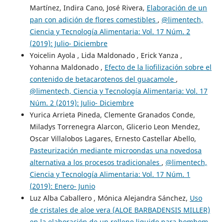
Martínez, Indira Cano, José Rivera,
Elaboración de un
pan con adición de flores comestibles
,
@limentech,
Ciencia y Tecnología Alimentaria: Vol. 17 Núm. 2
(2019): Julio- Diciembre
Yoicelin Ayola , Lida Maldonado , Erick Yanza ,
Yohanna Maldonado ,
Efecto de la liofilización sobre el
contenido de betacarotenos del guacamole
,
@limentech, Ciencia y Tecnología Alimentaria: Vol. 17
Núm. 2 (2019): Julio- Diciembre
Yurica Arrieta Pineda, Clemente Granados Conde,
Miladys Torrenegra Alarcon, Glicerio Leon Mendez,
Oscar Villalobos Lagares, Ernesto Castellar Abello,
Pasteurización mediante microondas una novedosa
alternativa a los procesos tradicionales
,
@limentech,
Ciencia y Tecnología Alimentaria: Vol. 17 Núm. 1
(2019): Enero- Junio
Luz Alba Caballero , Mónica Alejandra Sánchez,
Uso
de cristales de aloe vera (ALOE BARBADENSIS MILLER)
en la elaboración de un relleno liquido para bombom