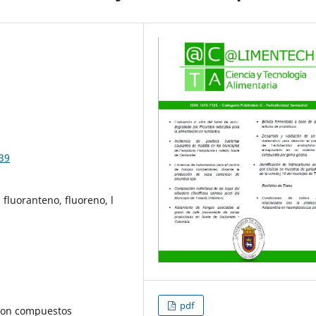
839
 fluoranteno, fluoreno, l
pdf
 son compuestos