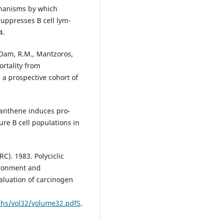
echanisms by which
uppresses B cell lym-
4.
 Dam, R.M., Mantzoros,
ortality from
 a prospective cohort of
oranthene induces pro-
re B cell populations in
C). 1983. Polyciclic
ironment and
aluation of carcinogen
hs/vol32/volume32.pdfS
.