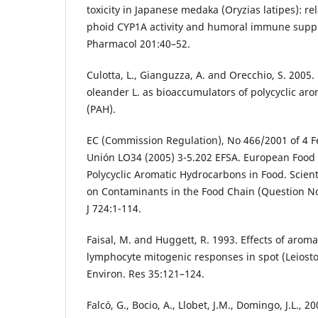
toxicity in Japanese medaka (Oryzias latipes): r
phoid CYP1A activity and humoral immune suppre
Pharmacol 201:40–52.
Culotta, L., Gianguzza, A. and Orecchio, S. 2005
oleander L. as bioaccumulators of polycyclic ar
(PAH).
EC (Commission Regulation), No 466/2001 of 4 Feb
Unión LO34 (2005) 3-5.202 EFSA. European Food 
Polycyclic Aromatic Hydrocarbons in Food. Scient
on Contaminants in the Food Chain (Question N
J 724:1-114.
Faisal, M. and Huggett, R. 1993. Effects of arom
lymphocyte mitogenic responses in spot (Leiost
Environ. Res 35:121–124.
Falcó, G., Bocio, A., Llobet, J.M., Domingo, J.L., 2