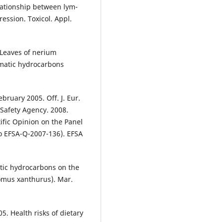
elationship between lym-
ssion. Toxicol. Appl.
. Leaves of nerium
omatic hydrocarbons
ruary 2005. Off. J. Eur.
Safety Agency. 2008.
ific Opinion on the Panel
o EFSA-Q-2007-136). EFSA
atic hydrocarbons on the
omus xanthurus). Mar.
005. Health risks of dietary