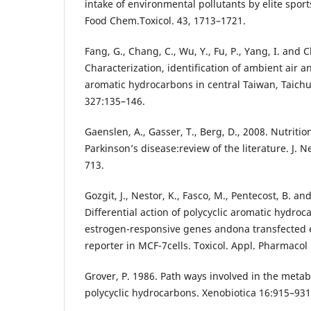
intake of environmental pollutants by elite sp
Food Chem.Toxicol. 43, 1713–1721.
Fang, G., Chang, C., Wu, Y., Fu, P., Yang, I. and 
Characterization, identification of ambient air a
aromatic hydrocarbons in central Taiwan, Taichun
327:135–146.
Gaenslen, A., Gasser, T., Berg, D., 2008. Nutritio
Parkinson’s disease:review of the literature. J. 
713.
Gozgit, J., Nestor, K., Fasco, M., Pentecost, B. an
Differential action of polycyclic aromatic hydr
estrogen-responsive genes andona transfected 
reporter in MCF-7cells. Toxicol. Appl. Pharmacol
Grover, P. 1986. Path ways involved in the metab
polycyclic hydrocarbons. Xenobiotica 16:915–931