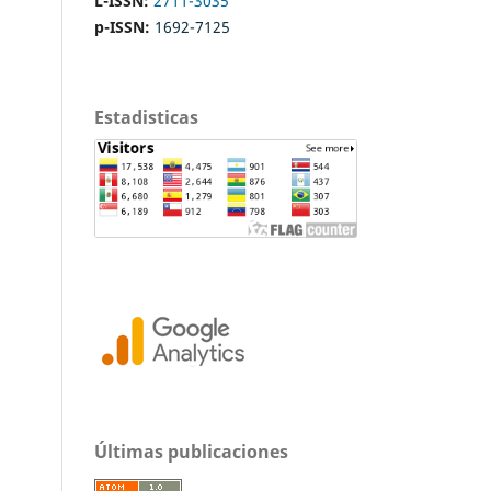
L-ISSN:
2711-3035
p-ISSN:
1692-7125
Estadisticas
Últimas publicaciones