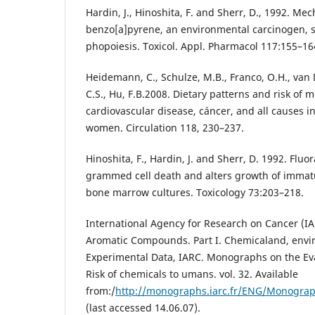
Hardin, J., Hinoshita, F. and Sherr, D., 1992. M
benzo[a]pyrene, an environmental carcinogen, s
phopoiesis. Toxicol. Appl. Pharmacol 117:155–16
Heidemann, C., Schulze, M.B., Franco, O.H., van
C.S., Hu, F.B.2008. Dietary patterns and risk of m
cardiovascular disease, cáncer, and all causes in
women. Circulation 118, 230–237.
Hinoshita, F., Hardin, J. and Sherr, D. 1992. Flu
grammed cell death and alters growth of immatu
bone marrow cultures. Toxicology 73:203–218.
International Agency for Research on Cancer (IAR
Aromatic Compounds. Part I. Chemicaland, env
Experimental Data, IARC. Monographs on the Ev
Risk of chemicals to umans. vol. 32. Available
from:/
http://monographs.iarc.fr/ENG/Monograp
(last accessed 14.06.07).