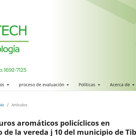
los
proceso de evaluación
Políticas
Acerca de
nio
/
Artículos
uros aromáticos policíclicos en
de la vereda j 10 del municipio de Ti