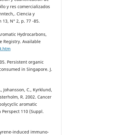
lo y res comercializados
ntech,. Ciencia y
13, N° 2, p. 77 -85.
c Aromatic Hydrocarbons,
 Registry. Available
9.htm
005. Persistent organic
 consumed in Singapore. J.
., Johansson, C., Kyrklund,
esterholm, R. 2002. Cancer
polycyclic aromatic
h Perspect 110 (Suppl.
a] pyrene-induced immuno-