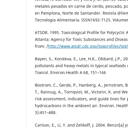
metales pesados en carne de cerdo, pescado, pol
en Pamplona, Norte de Santander. Revista @liem
Tecnología Alimentaria. ISSN1692-7125. Volumen 
ATSDR. 1995. Toxicological Profile for Polycycli
Atlanta: Agency for Toxic Substances and Disease
from: /
http://www.atsdr.cdc.gov/toxprofiles/tp6
Bayen, S., Koroleva, E., Lee, H.K., Obbard, J.P., 2
pollutants and heavy metals in typical seafoods
Toxicol. Environ.Health A 68, 151–166
Bostrom, C., Gerde, P., Hanberg, A., Jernstrom, B
T., Rannug, A., Tornqvist, M., Victorin, K. and W
risk assessment, indicators, and guide lines for 
hydrocarbons in the ambient air. Environ. Healt
3):451–488.
Carlson, E., Li, Y. and Zelikoff, J. 2004. Benzo[