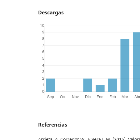
Descargas
Referencias
Arrieta, A. Corredor W., y Vera J. M. (2015). Valo