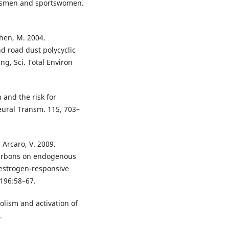
ortsmen and sportswomen.
Chen, M. 2004.
nd road dust polycyclic
g, Sci. Total Environ
n and the risk for
Neural Transm. 115, 703–
d Arcaro, V. 2009.
ocarbons on endogenous
estrogen-responsive
 196:58–67.
olism and activation of
.