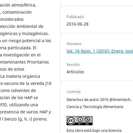
ación atmosférica,
s, contaminación
Publicado
 considerados
2016-06-28
rotección Ambiental de
nogénicas y mutagénicas.
 un riesgo potencial a los
Número
ria particulada. El
Vol. 14 Núm. 1 (2016): Enero- Jun
la investigación en el
ntaminantes Prioritarios
Sección
rsos de estos
Artículos
 La materia orgánica
do vacuno de la vereda J10
 como solventes de
Licencia
ación de los HAP se
Derechos de autor 2016 @limentech,
FID, utilizando una
Ciencia y Tecnología Alimentaria
 presencia de varios HAP y
 l benzo (g, h, i) pireno.
Esta obra está bajo una licencia