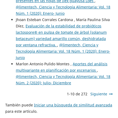
presentes en las hojas de Ilex guayusa Loes
,
@limentech, Ciencia y Tecnología Alimentaria: Vol. 18
Núm. 1 (2020): Enero- Junio
Jhoan Esteban Corrales Cardona , María Paulina Silva
Díez,
Evaluación de la estabilidad de probióticos
lactospore® en pulpa de tomate de árbol (solanum
betaceum) variedad amarillo común, deshidratada
por ventana refractiva.
,
@limentech, Ciencia y
Tecnología Alimentaria: Vol. 18 Núm. 1 (2020): Enero-
Junio
Marlon Antonio Pulido Montes ,
Aportes del análisis
multivariante en planificación por escenarios
,
@limentech, Ciencia y Tecnología Alimentaria: Vol. 18
Núm. 2 (2020): Julio- Diciembre
1-10 de 272
Siguiente
También puede
Iniciar una búsqueda de similitud avanzada
para este artículo.