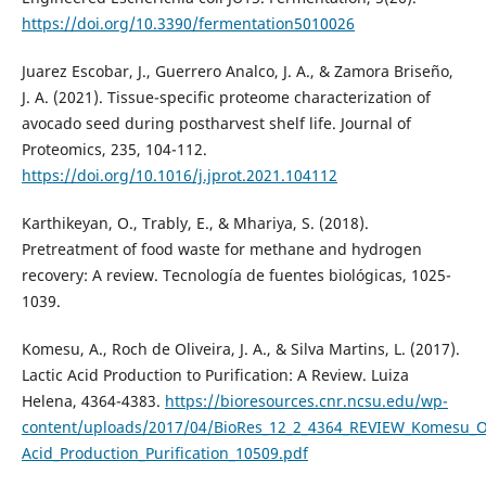
https://doi.org/10.3390/fermentation5010026
Juarez Escobar, J., Guerrero Analco, J. A., & Zamora Briseño,
J. A. (2021). Tissue-specific proteome characterization of
avocado seed during postharvest shelf life. Journal of
Proteomics, 235, 104-112.
https://doi.org/10.1016/j.jprot.2021.104112
Karthikeyan, O., Trably, E., & Mhariya, S. (2018).
Pretreatment of food waste for methane and hydrogen
recovery: A review. Tecnología de fuentes biológicas, 1025-
1039.
Komesu, A., Roch de Oliveira, J. A., & Silva Martins, L. (2017).
Lactic Acid Production to Purification: A Review. Luiza
Helena, 4364-4383.
https://bioresources.cnr.ncsu.edu/wp-
content/uploads/2017/04/BioRes_12_2_4364_REVIEW_Komesu_O
Acid_Production_Purification_10509.pdf