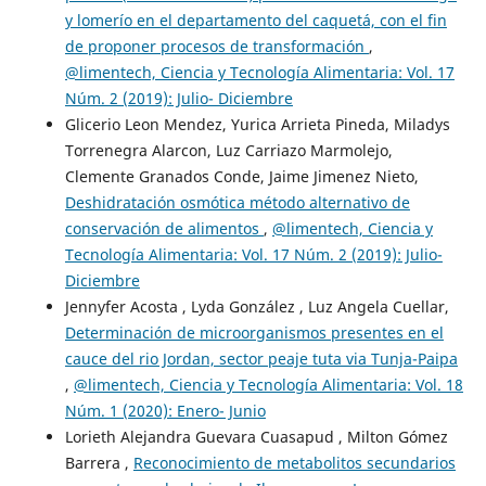
y lomerío en el departamento del caquetá, con el fin
de proponer procesos de transformación
,
@limentech, Ciencia y Tecnología Alimentaria: Vol. 17
Núm. 2 (2019): Julio- Diciembre
Glicerio Leon Mendez, Yurica Arrieta Pineda, Miladys
Torrenegra Alarcon, Luz Carriazo Marmolejo,
Clemente Granados Conde, Jaime Jimenez Nieto,
Deshidratación osmótica método alternativo de
conservación de alimentos
,
@limentech, Ciencia y
Tecnología Alimentaria: Vol. 17 Núm. 2 (2019): Julio-
Diciembre
Jennyfer Acosta , Lyda González , Luz Angela Cuellar,
Determinación de microorganismos presentes en el
cauce del rio Jordan, sector peaje tuta via Tunja-Paipa
,
@limentech, Ciencia y Tecnología Alimentaria: Vol. 18
Núm. 1 (2020): Enero- Junio
Lorieth Alejandra Guevara Cuasapud , Milton Gómez
Barrera ,
Reconocimiento de metabolitos secundarios