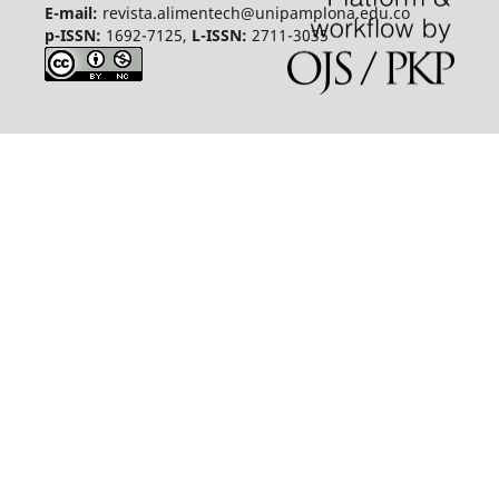
E-mail:
revista.alimentech@unipamplona.edu.co
p-ISSN:
1692-7125,
L-ISSN:
2711-3035