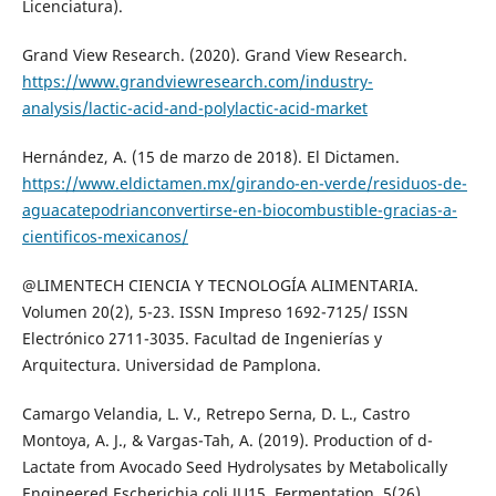
Licenciatura).
Grand View Research. (2020). Grand View Research.
https://www.grandviewresearch.com/industry-
analysis/lactic-acid-and-polylactic-acid-market
Hernández, A. (15 de marzo de 2018). El Dictamen.
https://www.eldictamen.mx/girando-en-verde/residuos-de-
aguacatepodrianconvertirse-en-biocombustible-gracias-a-
cientificos-mexicanos/
@LIMENTECH CIENCIA Y TECNOLOGÍA ALIMENTARIA.
Volumen 20(2), 5-23. ISSN Impreso 1692-7125/ ISSN
Electrónico 2711-3035. Facultad de Ingenierías y
Arquitectura. Universidad de Pamplona.
Camargo Velandia, L. V., Retrepo Serna, D. L., Castro
Montoya, A. J., & Vargas-Tah, A. (2019). Production of d-
Lactate from Avocado Seed Hydrolysates by Metabolically
Engineered Escherichia coli JU15. Fermentation, 5(26).