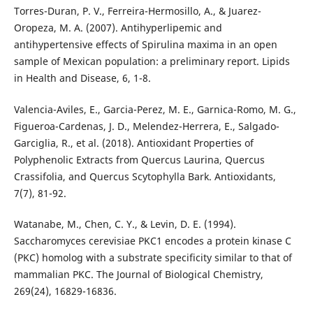
Torres-Duran, P. V., Ferreira-Hermosillo, A., & Juarez-
Oropeza, M. A. (2007). Antihyperlipemic and
antihypertensive effects of Spirulina maxima in an open
sample of Mexican population: a preliminary report. Lipids
in Health and Disease, 6, 1-8.
Valencia-Aviles, E., Garcia-Perez, M. E., Garnica-Romo, M. G.,
Figueroa-Cardenas, J. D., Melendez-Herrera, E., Salgado-
Garciglia, R., et al. (2018). Antioxidant Properties of
Polyphenolic Extracts from Quercus Laurina, Quercus
Crassifolia, and Quercus Scytophylla Bark. Antioxidants,
7(7), 81-92.
Watanabe, M., Chen, C. Y., & Levin, D. E. (1994).
Saccharomyces cerevisiae PKC1 encodes a protein kinase C
(PKC) homolog with a substrate specificity similar to that of
mammalian PKC. The Journal of Biological Chemistry,
269(24), 16829-16836.