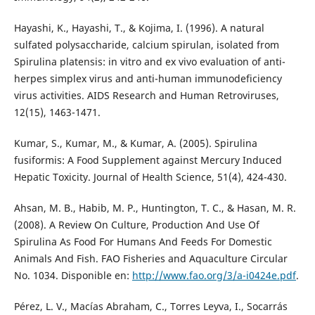
Hayashi, K., Hayashi, T., & Kojima, I. (1996). A natural
sulfated polysaccharide, calcium spirulan, isolated from
Spirulina platensis: in vitro and ex vivo evaluation of anti-
herpes simplex virus and anti-human immunodeficiency
virus activities. AIDS Research and Human Retroviruses,
12(15), 1463-1471.
Kumar, S., Kumar, M., & Kumar, A. (2005). Spirulina
fusiformis: A Food Supplement against Mercury Induced
Hepatic Toxicity. Journal of Health Science, 51(4), 424-430.
Ahsan, M. B., Habib, M. P., Huntington, T. C., & Hasan, M. R.
(2008). A Review On Culture, Production And Use Of
Spirulina As Food For Humans And Feeds For Domestic
Animals And Fish. FAO Fisheries and Aquaculture Circular
No. 1034. Disponible en:
http://www.fao.org/3/a-i0424e.pdf
.
Pérez, L. V., Macías Abraham, C., Torres Leyva, I., Socarrás