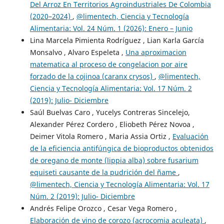
Del Arroz En Territorios Agroindustriales De Colombia
(2020–2024)
,
@limentech, Ciencia y Tecnología
Alimentaria: Vol. 24 Núm. 1 (2026): Enero – Junio
Lina Marcela Pimienta Rodríguez , Lian Karla García
Monsalvo , Alvaro Espeleta ,
Una aproximacion
matematica al proceso de congelacion por aire
forzado de la cojinoa (caranx crysos)
,
@limentech,
Ciencia y Tecnología Alimentaria: Vol. 17 Núm. 2
(2019): Julio- Diciembre
Saúl Buelvas Caro , Yucelys Contreras Sincelejo,
Alexander Pérez Cordero , Eliobeth Pérez Novoa ,
Deimer Vitola Romero , Maria Assia Ortiz ,
Evaluación
de la eficiencia antifúngica de bioproductos obtenidos
de oregano de monte (lippia alba) sobre fusarium
equiseti causante de la pudrición del ñame
,
@limentech, Ciencia y Tecnología Alimentaria: Vol. 17
Núm. 2 (2019): Julio- Diciembre
Andrés Felipe Orozco , Cesar Vega Romero ,
Elaboración de vino de corozo (acrocomia aculeata)
,