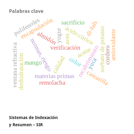
Palabras clave
encapsulación
polifenoles
sacrificio
di-fafs
ácido cítrico
sorbato de potasio
yogur
antioxidante
almidón
aves
normas, riesgo
ventana refractiva
recubrimiento
verificación
cordero
aceite
deshidratación
calidad
color
yuca
mango
cascarilla
materias primas
remolacha
Sistemas de Indexación
y Resumen – SIR