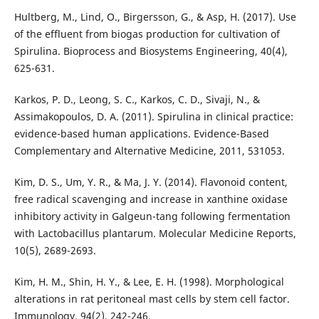
Hultberg, M., Lind, O., Birgersson, G., & Asp, H. (2017). Use
of the effluent from biogas production for cultivation of
Spirulina. Bioprocess and Biosystems Engineering, 40(4),
625-631.
Karkos, P. D., Leong, S. C., Karkos, C. D., Sivaji, N., &
Assimakopoulos, D. A. (2011). Spirulina in clinical practice:
evidence-based human applications. Evidence-Based
Complementary and Alternative Medicine, 2011, 531053.
Kim, D. S., Um, Y. R., & Ma, J. Y. (2014). Flavonoid content,
free radical scavenging and increase in xanthine oxidase
inhibitory activity in Galgeun-tang following fermentation
with Lactobacillus plantarum. Molecular Medicine Reports,
10(5), 2689-2693.
Kim, H. M., Shin, H. Y., & Lee, E. H. (1998). Morphological
alterations in rat peritoneal mast cells by stem cell factor.
Immunology, 94(2), 242-246.