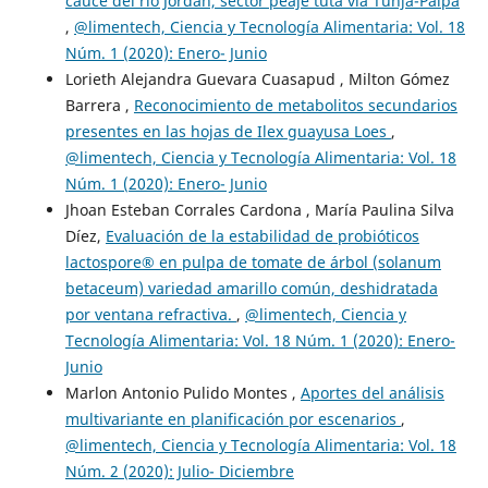
cauce del rio Jordan, sector peaje tuta via Tunja-Paipa
,
@limentech, Ciencia y Tecnología Alimentaria: Vol. 18
Núm. 1 (2020): Enero- Junio
Lorieth Alejandra Guevara Cuasapud , Milton Gómez
Barrera ,
Reconocimiento de metabolitos secundarios
presentes en las hojas de Ilex guayusa Loes
,
@limentech, Ciencia y Tecnología Alimentaria: Vol. 18
Núm. 1 (2020): Enero- Junio
Jhoan Esteban Corrales Cardona , María Paulina Silva
Díez,
Evaluación de la estabilidad de probióticos
lactospore® en pulpa de tomate de árbol (solanum
betaceum) variedad amarillo común, deshidratada
por ventana refractiva.
,
@limentech, Ciencia y
Tecnología Alimentaria: Vol. 18 Núm. 1 (2020): Enero-
Junio
Marlon Antonio Pulido Montes ,
Aportes del análisis
multivariante en planificación por escenarios
,
@limentech, Ciencia y Tecnología Alimentaria: Vol. 18
Núm. 2 (2020): Julio- Diciembre