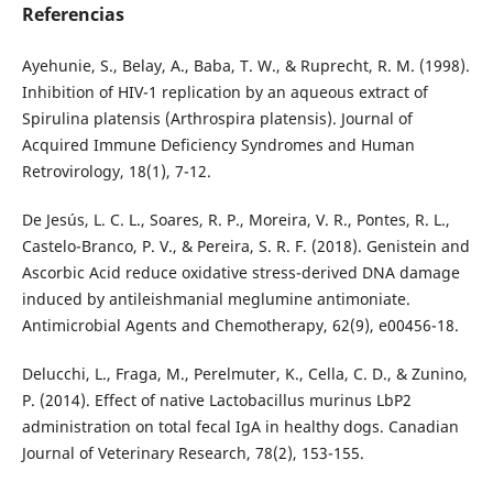
Referencias
Ayehunie, S., Belay, A., Baba, T. W., & Ruprecht, R. M. (1998).
Inhibition of HIV-1 replication by an aqueous extract of
Spirulina platensis (Arthrospira platensis). Journal of
Acquired Immune Deficiency Syndromes and Human
Retrovirology, 18(1), 7-12.
De Jesús, L. C. L., Soares, R. P., Moreira, V. R., Pontes, R. L.,
Castelo-Branco, P. V., & Pereira, S. R. F. (2018). Genistein and
Ascorbic Acid reduce oxidative stress-derived DNA damage
induced by antileishmanial meglumine antimoniate.
Antimicrobial Agents and Chemotherapy, 62(9), e00456-18.
Delucchi, L., Fraga, M., Perelmuter, K., Cella, C. D., & Zunino,
P. (2014). Effect of native Lactobacillus murinus LbP2
administration on total fecal IgA in healthy dogs. Canadian
Journal of Veterinary Research, 78(2), 153-155.