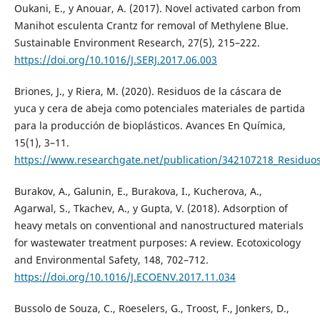
Oukani, E., y Anouar, A. (2017). Novel activated carbon from
Manihot esculenta Crantz for removal of Methylene Blue.
Sustainable Environment Research, 27(5), 215–222.
https://doi.org/10.1016/J.SERJ.2017.06.003
Briones, J., y Riera, M. (2020). Residuos de la cáscara de
yuca y cera de abeja como potenciales materiales de partida
para la producción de bioplásticos. Avances En Química,
15(1), 3–11.
https://www.researchgate.net/publication/342107218_Residuos
Burakov, A., Galunin, E., Burakova, I., Kucherova, A.,
Agarwal, S., Tkachev, A., y Gupta, V. (2018). Adsorption of
heavy metals on conventional and nanostructured materials
for wastewater treatment purposes: A review. Ecotoxicology
and Environmental Safety, 148, 702–712.
https://doi.org/10.1016/J.ECOENV.2017.11.034
Bussolo de Souza, C., Roeselers, G., Troost, F., Jonkers, D.,