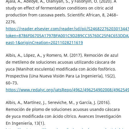
Ajala, A., Adeoye, A., Olaniyan, S., y Fasonyin, O. (2020). A
study on effect of fermentation conditions on citric acid
production from cassava peels. Scientific African, 8, 2468–
2276.
https://reader.elsevier.com/reader/sd/pii/S2468227620301344
token=8786F06705A1797BFA001C9D2B9CC35760C25F4C653DDA
east-1&originCreation=20211028211619
Albis, A., López, A., y Romero, M. (2017). Remoción de azul
de metileno de soluciones acuosas utilizando cáscara de
yuca (Manihot esculenta) modificada con ácido fosfórico.
Prospectiva (Una Nueva Visión Para La Ingeniería), 15(2),
60–73.
https://www.redalyc.org/jatsRepo/4962/496254902008/496254
Albis, A., Martínez, J., Sereviche, M., y García, J. (2016).
Remoción de plomo de soluciones acuosas usando cáscara
de yuca modificada con ácido cítrico. Avances Investigación
En Ingeniería, 13(1).