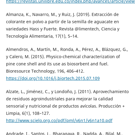
https://revistas.unilibre.edu.co/index.php/avances/article/vie
Almanza, K., Navarro, M., y Ruiz, J. (2019). Extracción de
colorante en polvo a partir de la semilla de aguacate en
variedades Hass y Fuerte. Revista @limentech, Ciencia y
Tecnología Alimentaria, 17(1), 5–14.
Almendros, A., Martín, M., Ronda, A., Pérez, A., Blázquez, G.,
y Calero, M. (2015). Physico-chemical characterization of
pine cone shell and its use as biosorbent and fuel.
Bioresource Technology, 196, 406–412.
https://doi.org/10.1016/j.biortech.2015.07.109
Alzate, L., Jiménez, C., y Londoño, J. (2011). Aprovechamiento
de residuos agroindustriales para mejorar la calidad
sensorial y nutricional de productos avícolas. Producción +
Limpia, 6(1), 108–127.
http://www.scielo.org.co/pdf/pml/v6n1/v6n1a10.pdf
Andrade, I., Santos, L., Bharagava, R., Nadda, A., Bilal, M.,