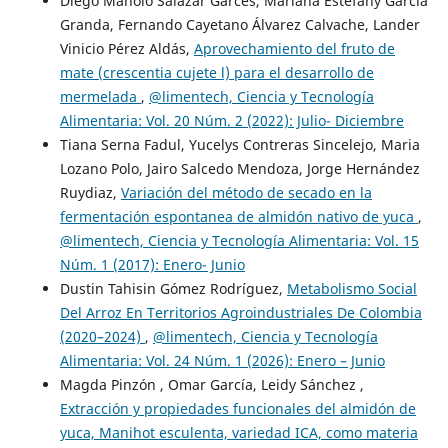
Diego Manolo Salazar Garcés, Mariana Estefany García
Granda, Fernando Cayetano Álvarez Calvache, Lander
Vinicio Pérez Aldás,
Aprovechamiento del fruto de
mate (crescentia cujete l) para el desarrollo de
mermelada
,
@limentech, Ciencia y Tecnología
Alimentaria: Vol. 20 Núm. 2 (2022): Julio- Diciembre
Tiana Serna Fadul, Yucelys Contreras Sincelejo, Maria
Lozano Polo, Jairo Salcedo Mendoza, Jorge Hernández
Ruydiaz,
Variación del método de secado en la
fermentación espontanea de almidón nativo de yuca
,
@limentech, Ciencia y Tecnología Alimentaria: Vol. 15
Núm. 1 (2017): Enero- Junio
Dustin Tahisin Gómez Rodríguez,
Metabolismo Social
Del Arroz En Territorios Agroindustriales De Colombia
(2020–2024)
,
@limentech, Ciencia y Tecnología
Alimentaria: Vol. 24 Núm. 1 (2026): Enero – Junio
Magda Pinzón , Omar García, Leidy Sánchez ,
Extracción y propiedades funcionales del almidón de
yuca, Manihot esculenta, variedad ICA, como materia