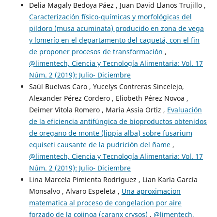
Delia Magaly Bedoya Páez , Juan David Llanos Trujillo ,
Caracterización físico-químicas y morfológicas del
pildoro (musa acuminata) producido en zona de vega
y lomerío en el departamento del caquetá, con el fin
de proponer procesos de transformación
,
@limentech, Ciencia y Tecnología Alimentaria: Vol. 17
Núm. 2 (2019): Julio- Diciembre
Saúl Buelvas Caro , Yucelys Contreras Sincelejo,
Alexander Pérez Cordero , Eliobeth Pérez Novoa ,
Deimer Vitola Romero , Maria Assia Ortiz ,
Evaluación
de la eficiencia antifúngica de bioproductos obtenidos
de oregano de monte (lippia alba) sobre fusarium
equiseti causante de la pudrición del ñame
,
@limentech, Ciencia y Tecnología Alimentaria: Vol. 17
Núm. 2 (2019): Julio- Diciembre
Lina Marcela Pimienta Rodríguez , Lian Karla García
Monsalvo , Alvaro Espeleta ,
Una aproximacion
matematica al proceso de congelacion por aire
forzado de la cojinoa (caranx crysos)
,
@limentech,