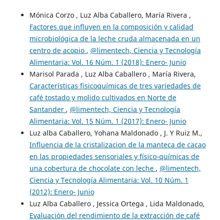
Mónica Corzo , Luz Alba Caballero, María Rivera ,
Factores que influyen en la composición y calidad
microbiológica de la leche cruda almacenada en un
centro de acopio
,
@limentech, Ciencia y Tecnología
Alimentaria: Vol. 16 Núm. 1 (2018): Enero- Junio
Marisol Parada , Luz Alba Caballero , María Rivera,
Características fisicoquímicas de tres variedades de
café tostado y molido cultivados en Norte de
Santander
,
@limentech, Ciencia y Tecnología
Alimentaria: Vol. 15 Núm. 1 (2017): Enero- Junio
Luz alba Caballero, Yohana Maldonado , J. Y Ruiz M.,
Influencia de la cristalizacion de la manteca de cacao
en las propiedades sensoriales y físico-químicas de
una cobertura de chocolate con leche
,
@limentech,
Ciencia y Tecnología Alimentaria: Vol. 10 Núm. 1
(2012): Enero- Junio
Luz Alba Caballero , Jessica Ortega , Lida Maldonado,
Evaluación del rendimiento de la extracción de café