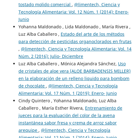
tostado molido comercial
,
@limentech, Ciencia y
Tecnología Alimentaria: Vol. 12 Núm. 1 (2014): Enero-
Junio
Yohanna Maldonado , Lida Maldonado , María Rivera ,
Luz Alba Caballero ,
Estado del arte de los métodos
para detección de pesticidas organoclorados en frutas
,
@limentech, Ciencia y Tecnología Alimentaria: Vol. 14
Núm. 2 (2016): Julio- Diciembre
Luz Alba Caballero , Mónica Alejandra Sánchez,
Uso
de cristales de aloe vera (ALOE BARBADENSIS MILLER)
en la elaboración de un relleno liquido para bombom
de chocolate
,
@limentech, Ciencia y Tecnología
Alimentaria: Vol. 17 Núm. 1 (2019): Enero- Junio
Cindy Quintero , Yohanna Maldonado, Luz Alba
Caballero , María Esther Rivera,
Entrenamiento de
jueces para la evaluación del color de la avena
instantánea sabor fresa y crema de arroz sabor
arequipe
,
@limentech, Ciencia y Tecnología
Alimentaria: Vol. 12 Núm. 1 (2014): Enero- Junio