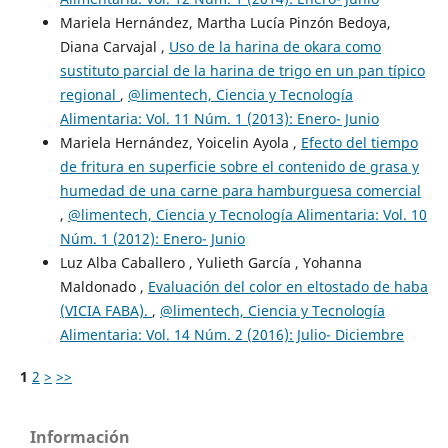
Mariela Hernández, Martha Lucía Pinzón Bedoya,
Diana Carvajal ,
Uso de la harina de okara como
sustituto parcial de la harina de trigo en un pan típico
regional
,
@limentech, Ciencia y Tecnología
Alimentaria: Vol. 11 Núm. 1 (2013): Enero- Junio
Mariela Hernández, Yoicelin Ayola ,
Efecto del tiempo
de fritura en superficie sobre el contenido de grasa y
humedad de una carne para hamburguesa comercial
,
@limentech, Ciencia y Tecnología Alimentaria: Vol. 10
Núm. 1 (2012): Enero- Junio
Luz Alba Caballero , Yulieth García , Yohanna
Maldonado ,
Evaluación del color en eltostado de haba
(VICIA FABA).
,
@limentech, Ciencia y Tecnología
Alimentaria: Vol. 14 Núm. 2 (2016): Julio- Diciembre
1
2
>
>>
Información