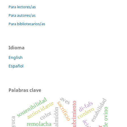
Para lectores/as
Para autores/as
Para bibliotecarios/as
Idioma
English
Español
Palabras clave
aves
sostenibilidad
estabilidad
di-fafs
antioxidante
sacrificio
recubrimiento
cordero
carne de ovino
almidón
color
yuca
remolacha