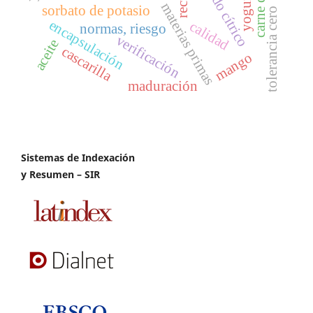
ácido cítrico
yogur
materias primas
sorbato de potasio
tolerancia cero
encapsulación
calidad
normas, riesgo
verificación
aceite
cascarilla
mango
maduración
Sistemas de Indexación
y Resumen – SIR