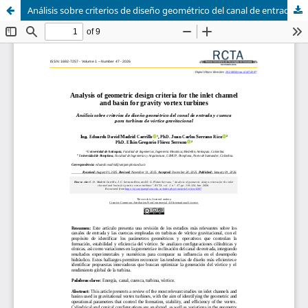
Análisis sobre criterios de diseño geométrico del canal de entrada y cuenca para turbinas de vórtice gravitacional