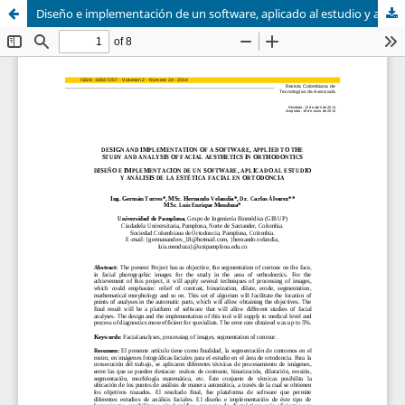
Diseño e implementación de un software, aplicado al estudio y análisis de la estética facial en ortodoncia