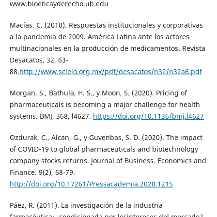
www.bioeticayderecho.ub.edu
Macías, C. (2010). Respuestas institucionales y corporativas
a la pandemia de 2009. América Latina ante los actores
multinacionales en la producción de medicamentos. Revista
Desacatos, 32, 63-
88,
http://www.scielo.org.mx/pdf/desacatos/n32/n32a6.pdf
Morgan, S., Bathula, H. S., y Moon, S. (2020). Pricing of
pharmaceuticals is becoming a major challenge for health
systems. BMJ, 368, l4627.
https://doi.org/10.1136/bmj.l4627
Ozdurak, C., Alcan, G., y Guvenbas, S. D. (2020). The impact
of COVID-19 to global pharmaceuticals and biotechnology
company stocks returns. Journal of Business. Economics and
Finance. 9(2), 68-79.
http://doi.org/10.17261/Pressacademia.2020.1215
Páez, R. (2011). La investigación de la industria
farmacéutica: ¿condicionada por losintereses del mercado?.