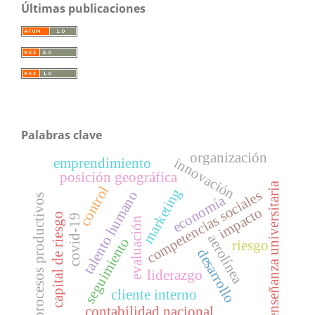
Últimas publicaciones
Palabras clave
organización
innovación
emprendimiento
posición geográfica
enseñanza universitaria
control
marketing
competencias sociales
talento humano
procesos productivos
economía
impacto
capital de riesgo
covid-19
evaluación
aerolínea
seguimiento
riesgo
desarrollo
liderazgo
cliente interno
contabilidad nacional