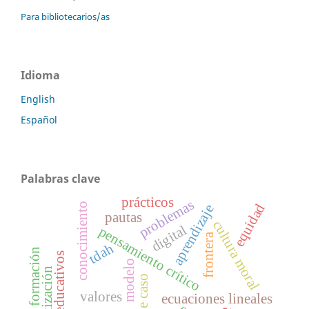
Para bibliotecarios/as
Idioma
English
Español
Palabras clave
prácticos
problemas
conocimiento
equidad
aprendizaje
pautas
cultura moral
digital
pensamiento crítico
frontera
tdah
formación
agentes educativos
modelo
privatización
valores
ecuaciones lineales