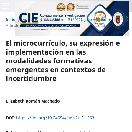
Inicio
/
Archivos
/
Vol. 2 Núm. 15 (2022): Julio – Diciembre
/
Artículos
El microcurrículo, su expresión e
implementación en las
modalidades formativas
emergentes en contextos de
incertidumbre
Elizabeth Román Machado
DOI:
https://doi.org/10.24054/cie.v2i15.1563