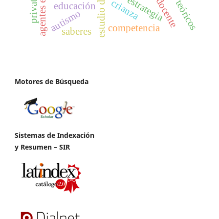
estudio de caso
estrategia
docente
crianza
teóricos
educación
autismo
competencia
saberes
Motores de Búsqueda
Sistemas de Indexación
y Resumen – SIR