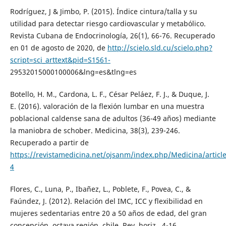
Rodríguez, J & Jimbo, P. (2015). Índice cintura/talla y su
utilidad para detectar riesgo cardiovascular y metabólico.
Revista Cubana de Endocrinología, 26(1), 66-76. Recuperado
en 01 de agosto de 2020, de
http://scielo.sld.cu/scielo.php?
script=sci_arttext&pid=S1561-
29532015000100006&lng=es&tlng=es
Botello, H. M., Cardona, L. F., César Peláez, F. J., & Duque, J.
E. (2016). valoración de la flexión lumbar en una muestra
poblacional caldense sana de adultos (36-49 años) mediante
la maniobra de schober. Medicina, 38(3), 239-246.
Recuperado a partir de
https://revistamedicina.net/ojsanm/index.php/Medicina/articl
4
Flores, C., Luna, P., Ibañez, L., Poblete, F., Povea, C., &
Faúndez, J. (2012). Relación del IMC, ICC y flexibilidad en
mujeres sedentarias entre 20 a 50 años de edad, del gran
concepción, octava región, chile. Rev. horiz., 4-16.