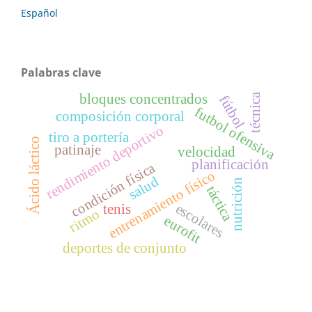
Español
Palabras clave
bloques concentrados
técnica
fútbol
futbol ofensiva
composición corporal
rendimiento deportivo
tiro a portería
Ácido láctico
patinaje
velocidad
planificación
condición física
entrenamiento físico
salud
nutrición
táctica
escolares
tenis
ritmo
eurofit
deportes de conjunto