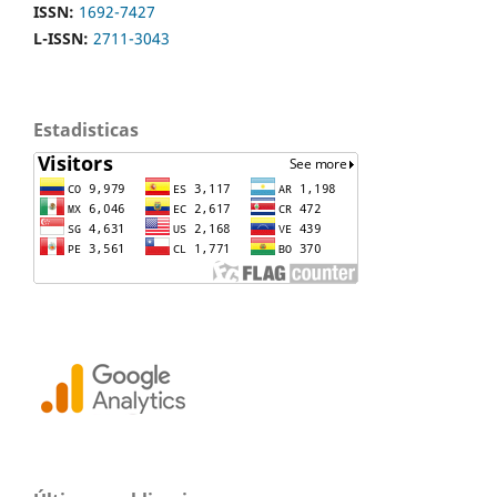
ISSN:
1692-7427
L-ISSN:
2711-3043
Estadisticas