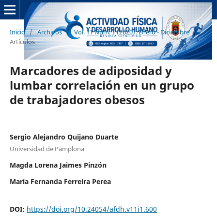
Inicio
/
Archivos
/
Vol. 11 Núm. 1 (2020): Enero - Diciembre
/
Artículos
Marcadores de adiposidad y
lumbar correlación en un grupo
de trabajadores obesos
Sergio Alejandro Quijano Duarte
Universidad de Pamplona
Magda Lorena Jaimes Pinzón
María Fernanda Ferreira Perea
DOI:
https://doi.org/10.24054/afdh.v11i1.600