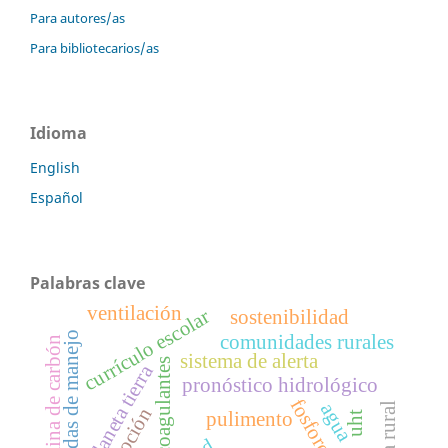
Para autores/as
Para bibliotecarios/as
Idioma
English
Español
Palabras clave
ventilación
currículo escolar
sostenibilidad
medidas de manejo
comunidades rurales
mina de carbón
sistema de alerta
coagulantes
planeta tierra
pronóstico hidrológico
fosforo
agua
zona rural
remoción
pulimento
uht