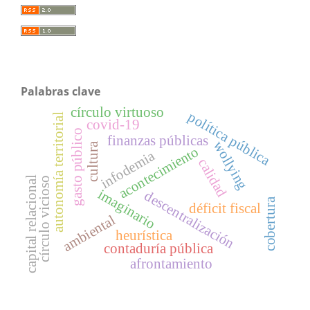
Palabras clave
círculo virtuoso
política pública
autonomía territorial
covid-19
gasto público
finanzas públicas
wollying
cultura
acontecimiento
infodemia
calidad
capital relacional
círculo vicioso
imaginario
descentralización
cobertura
déficit fiscal
ambiental
heurística
contaduría pública
afrontamiento