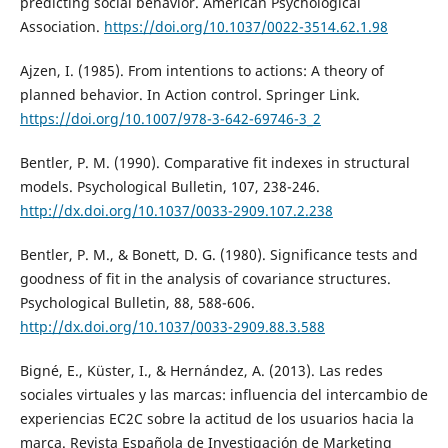
predicting social behavior. American Psychological
Association.
https://doi.org/10.1037/0022-3514.62.1.98
Ajzen, I. (1985). From intentions to actions: A theory of
planned behavior. In Action control. Springer Link.
https://doi.org/10.1007/978-3-642-69746-3_2
Bentler, P. M. (1990). Comparative fit indexes in structural
models. Psychological Bulletin, 107, 238-246.
http://dx.doi.org/10.1037/0033-2909.107.2.238
Bentler, P. M., & Bonett, D. G. (1980). Significance tests and
goodness of fit in the analysis of covariance structures.
Psychological Bulletin, 88, 588-606.
http://dx.doi.org/10.1037/0033-2909.88.3.588
Bigné, E., Küster, I., & Hernández, A. (2013). Las redes
sociales virtuales y las marcas: influencia del intercambio de
experiencias EC2C sobre la actitud de los usuarios hacia la
marca. Revista Española de Investigación de Marketing