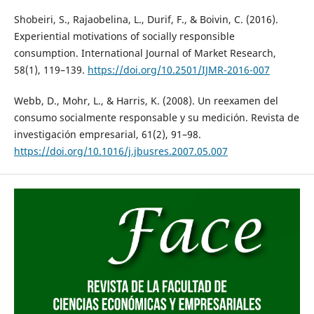
Shobeiri, S., Rajaobelina, L., Durif, F., & Boivin, C. (2016).
Experiential motivations of socially responsible
consumption. International Journal of Market Research,
58(1), 119–139.
https://doi.org/10.2501/IJMR-2016-007
Webb, D., Mohr, L., & Harris, K. (2008). Un reexamen del
consumo socialmente responsable y su medición. Revista de
investigación empresarial, 61(2), 91–98.
https://doi.org/10.1016/j.jbusres.2007.05.007