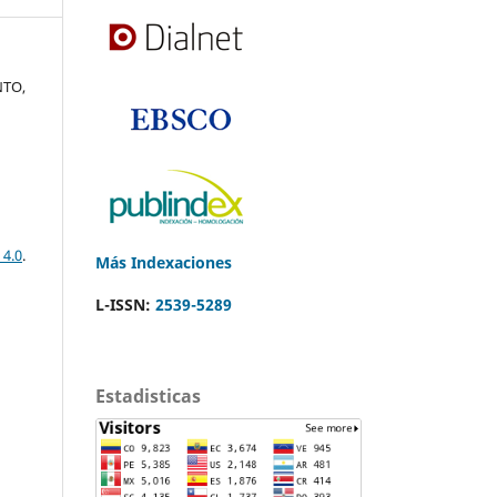
NTO,
 4.0
.
Más Indexaciones
L-ISSN:
2539-5289
Estadisticas