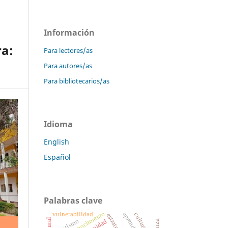
Información
ra:
Para lectores/as
Para autores/as
Para bibliotecarios/as
Idioma
English
Español
Palabras clave
conocimiento
aprendizaje
vulnerabilidad
autismo
equidad
crianza