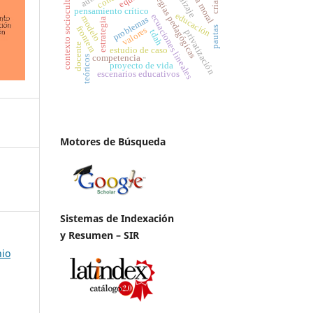
cultura moral
estrategias pedagógicas
contexto sociocultural
pensamiento crítico
educación
ecuaciones lineales
modelo
problemas
estrategia
frontera
pautas
valores
tdah
privatización
docente
estudio de caso
competencia
teóricos
proyecto de vida
escenarios educativos
Motores de Búsqueda
Sistemas de Indexación
y Resumen – SIR
nio