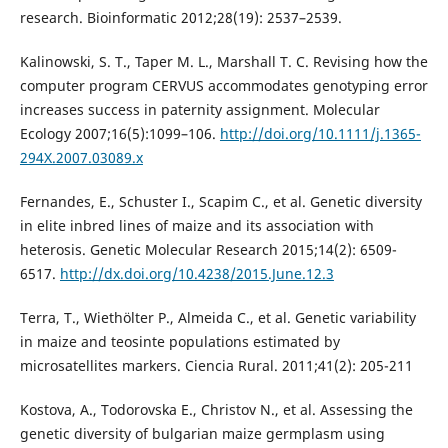
research. Bioinformatic 2012;28(19): 2537–2539.
Kalinowski, S. T., Taper M. L., Marshall T. C. Revising how the
computer program CERVUS accommodates genotyping error
increases success in paternity assignment. Molecular
Ecology 2007;16(5):1099–106.
http://doi.org/10.1111/j.1365-
294X.2007.03089.x
Fernandes, E., Schuster I., Scapim C., et al. Genetic diversity
in elite inbred lines of maize and its association with
heterosis. Genetic Molecular Research 2015;14(2): 6509-
6517.
http://dx.doi.org/10.4238/2015.June.12.3
Terra, T., Wiethölter P., Almeida C., et al. Genetic variability
in maize and teosinte populations estimated by
microsatellites markers. Ciencia Rural. 2011;41(2): 205-211
Kostova, A., Todorovska E., Christov N., et al. Assessing the
genetic diversity of bulgarian maize germplasm using