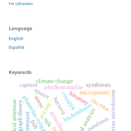
For Librarians
Language
English
Español
Keywords
climate change
capture
symbiosis
phyllostomidae
epanet
microplastic
marine microbiome
bioassay
covid19
phaseolus vulgaris
stress
bacteria
16s rrna
optical antennas
graph theory
anxiety
biofertilizers
chemical analysis
actinobacteria
depression
pandemic
npk
fish