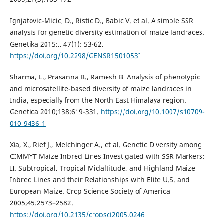
Ignjatovic-Micic, D., Ristic D., Babic V. et al. A simple SSR
analysis for genetic diversity estimation of maize landraces.
Genetika 2015;.. 47(1): 53-62.
https://doi.org/10.2298/GENSR1501053I
Sharma, L., Prasanna B., Ramesh B. Analysis of phenotypic
and microsatellite-based diversity of maize landraces in
India, especially from the North East Himalaya region.
Genetica 2010;138:619-331.
https://doi.org/10.1007/s10709-
010-9436-1
Xia, X., Rief J., Melchinger A., et al. Genetic Diversity among
CIMMYT Maize Inbred Lines Investigated with SSR Markers:
II. Subtropical, Tropical Midaltitude, and Highland Maize
Inbred Lines and their Relationships with Elite U.S. and
European Maize. Crop Science Society of America
2005;45:2573–2582.
https://doi.org/10.2135/cropsci2005.0246