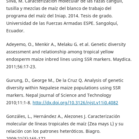
Silva, M. Caracterización molecular de las razas canguil,
tusilla y mezclas de maíz del blanco de trabajo del
programa del maíz del Iniap. 2014. Tesis de grado.
Universidad de las Fuerzas Armadas ESPE. Sangolquí,
Ecuador.
Adeyemo, O., Menkir A., Melaku G. et al. Genetic diversity
assessment and relationship among tropical yellow
endosperm maize inbred lines using SSR markers. Maydica.
2011;56:17-23.
Gurung, D., George M., De la Cruz Q. Analysis of genetic
diversity within Nepalese maize populations using SSR
markers. Nepal Journal of Science and Technology
2010;11:1-8.
http://dx.doi.org/10.3126/njst.v11i0.4082
Gonzáles, L., Hernández A., Alezones J. Caracterización
molecular de líneas tropicales de maíz (Zea mays L) y su
relación con los patrones heteróticos. Biagro.
2009;21(3):165-172