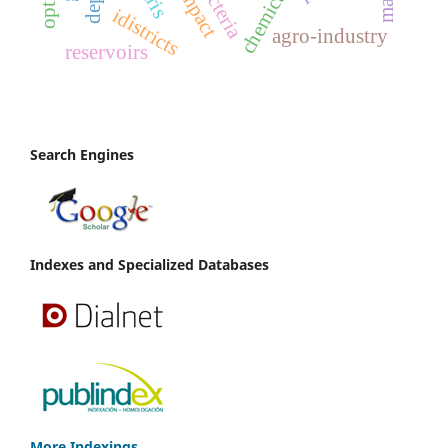
impact
idistricts
agro-industry
reservoirs
Search Engines
Indexes and Specialized Databases
More Indexings