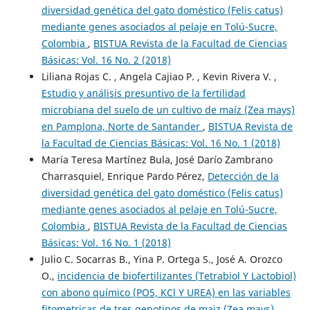
diversidad genética del gato doméstico (Felis catus)
mediante genes asociados al pelaje en Tolú-Sucre,
Colombia
,
BISTUA Revista de la Facultad de Ciencias
Básicas: Vol. 16 No. 2 (2018)
Liliana Rojas C. , Angela Cajiao P. , Kevin Rivera V. ,
Estudio y análisis presuntivo de la fertilidad
microbiana del suelo de un cultivo de maíz (Zea mays)
en Pamplona, Norte de Santander
,
BISTUA Revista de
la Facultad de Ciencias Básicas: Vol. 16 No. 1 (2018)
María Teresa Martínez Bula, José Darío Zambrano
Charrasquiel, Enrique Pardo Pérez,
Detección de la
diversidad genética del gato doméstico (Felis catus)
mediante genes asociados al pelaje en Tolú-Sucre,
Colombia
,
BISTUA Revista de la Facultad de Ciencias
Básicas: Vol. 16 No. 1 (2018)
Julio C. Socarras B., Yina P. Ortega S., José A. Orozco
O.,
incidencia de biofertilizantes (Tetrabiol Y Lactobiol)
con abono químico (PO5, KCl Y UREA) en las variables
fitometricas de tres genotipos de maiz (Zea mays)