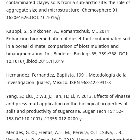
contaminated clayey soils from a sub-arctic site: the role of
aggregate size and microstructure. Chemosphere 91,
1620e1626.DOI: 10.1016/j
Kauppi, S., Sinkkonen, A., Romantschuk, M., 2011.
Enhancing bioremediation of diesel-fuel-contaminated soil
in a boreal climate: comparison of biostimulation and
bioaugmentation. Int. Biodeter. Biodegr 65, 359e368. DOI:
10.1016/j.ibiod.2015.11.019
Hernandez, Fernandez, Baptista. 1991. Metodología de la
Investigación. Juarez, Mexico. ISBN 968-422-931-3
Yang, S.; Liu, J.; Wu, J.; Tan, H.; Li, Y. 2013. Effects of vinasse
and press mud application on the biological properties of
soils and productivity of sugarcane. Sugar Tech 15:152–
158.DOI:10.1007/s12355-012-0200-y.
Mendes, G. O.; Freitas, A. L. M.; Pereira, O. L.; Silva, I. R.;
Vassilev, N. B.; Costa, M. D. 2013. Mechanisms of phosphate