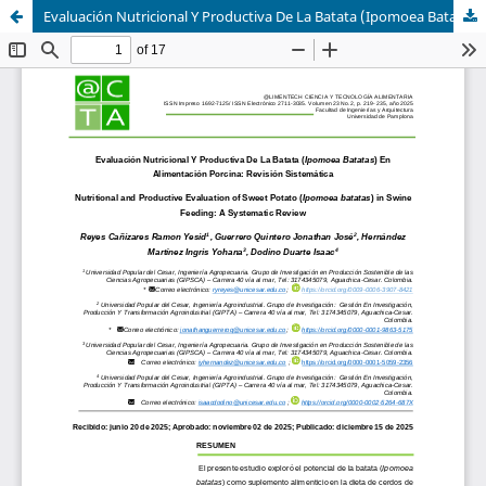
Evaluación Nutricional Y Productiva De La Batata (Ipomoea Batatas) En Alimentación Porcina: Revisión Sistemática