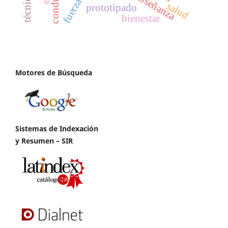
enseñanza
técnica
fuerza
salud
prototipado
bienestar
Motores de Búsqueda
Sistemas de Indexación
y Resumen – SIR