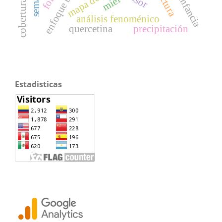
miel
infancia
análisis fenoménico
quercetina
precipitación
Estadisticas