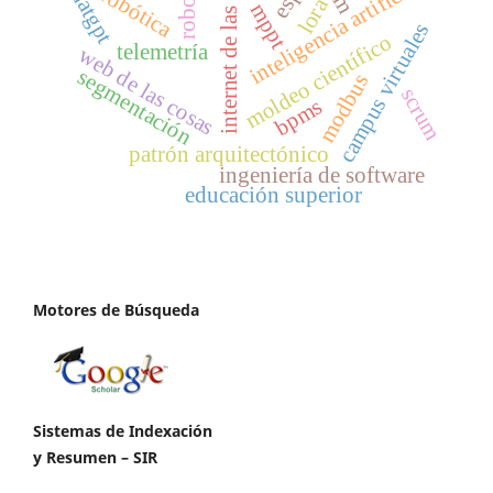
internet de las cosas
robot 2r
inteligencia artificial
chatgpt
robótica
lora
mppt
campus virtuales
moldeo científico
telemetría
web de las cosas
segmentación
modbus
scrum
bpms
patrón arquitectónico
ingeniería de software
educación superior
Motores de Búsqueda
Sistemas de Indexación
y Resumen – SIR