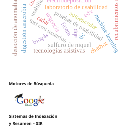
recubrimientos nisx
usabilidad
electrodeposición
detección de anomalías
laboratorio de usabilidad
digestión anaerobia
edx
pruebas de usabilidad
autoencoder
urgencia
machine learning
radar
test con usuarios
fesem
abp
biogás
tic
chatbot
sulfuro de níquel
tecnologías asistivas
Motores de Búsqueda
Sistemas de Indexación
y Resumen – SIR