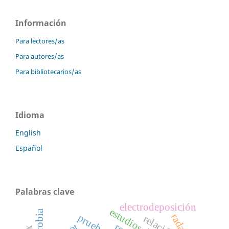
Información
Para lectores/as
Para autores/as
Para bibliotecarios/as
Idioma
English
Español
Palabras clave
electrodeposición
estudios de caso
radar