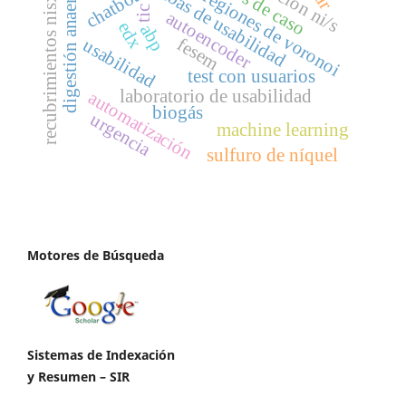
digestión anaerobia
pruebas de usabilidad
relación ni/s
chatbot
regiones de voronoi
recubrimientos nisx
tic
autoencoder
edx
abp
fesem
usabilidad
test con usuarios
laboratorio de usabilidad
automatización
biogás
urgencia
machine learning
sulfuro de níquel
Motores de Búsqueda
Sistemas de Indexación
y Resumen – SIR