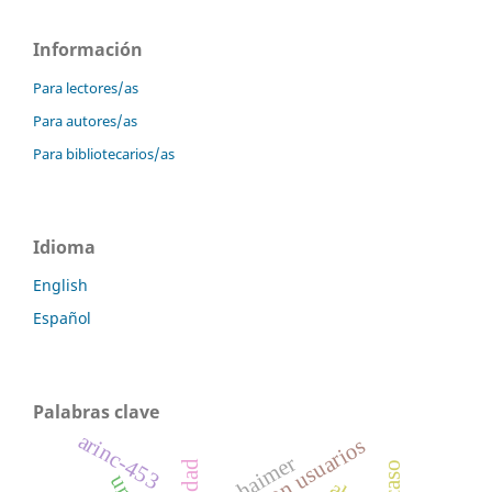
Información
Para lectores/as
Para autores/as
Para bibliotecarios/as
Idioma
English
Español
Palabras clave
arinc-453
test con usuarios
alzhaimer