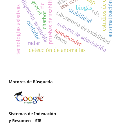
pruebas de usabilidad
estudios de caso
urgencia
abp
digestión anaerobia
automatización
tic
biogás
tecnologías asistivas
usabilidad
edx
laboratorio de usabilidad
chatbot
cuidador
sistema de adquisición
autoencoder
fesem
radar
detección de anomalías
Motores de Búsqueda
Sistemas de Indexación
y Resumen – SIR