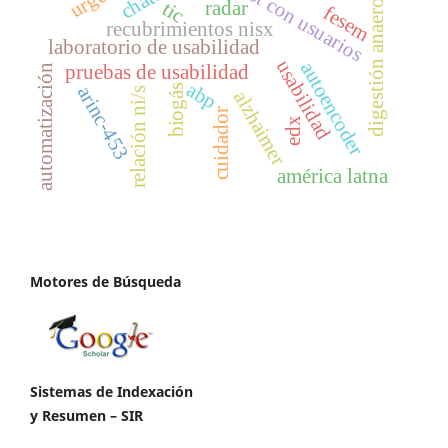
digestión anaerobia
test con usuarios
tic
radar
fesem
recubrimientos nisx
laboratorio de usabilidad
usabilidad
autoencoder
pruebas de usabilidad
automatización
abp
biogás
arinc-453
relación ni/s
alzhaimer
cuidador
edx
américa latna
Motores de Búsqueda
Sistemas de Indexación
y Resumen – SIR