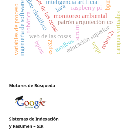
internet de las cosas
moldeo científico
inteligencia artificial
bpm
ingeniería de software
lora
variables de proceso
raspberry pi
campus virtuales
robótica
monitoreo ambiental
patrón arquitectónico
educación superior
scrum
robot 2r
web de las cosas
modbus
bpms
esp32
mppt
Motores de Búsqueda
Sistemas de Indexación
y Resumen – SIR