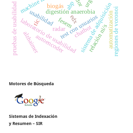
machine learning
abp
pruebas de usabilidad
sistema de adquisición
biogás
regiones de voronoi
usabilidad
digestión anaerobia
automatización
test con usuarios
edx
fesem
laboratorio de usabilidad
tic
relación ni/s
chatbot
radar
alzhaimer
autoencoder
Motores de Búsqueda
Sistemas de Indexación
y Resumen – SIR