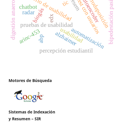
laboratorio de usabilidad
electrodeposición
digestión anaerobia
bipedestación pasiva
autoencoder
fesem
test con usuarios
tic
chatbot
biogás
radar
edx
pruebas de usabilidad
usabilidad
automatización
arinc-453
alzhaimer
abp
percepción estudiantil
Motores de Búsqueda
Sistemas de Indexación
y Resumen – SIR