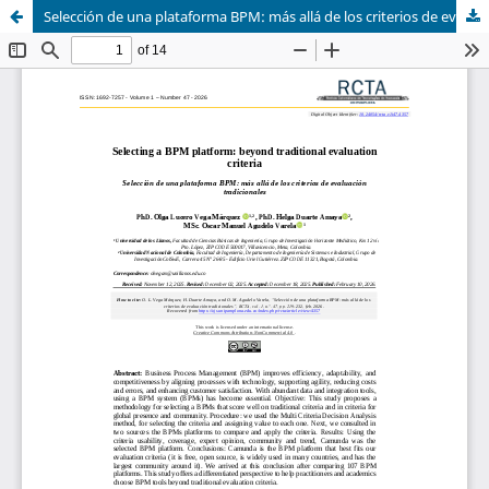
Selección de una plataforma BPM: más allá de los criterios de evaluación tradicionales