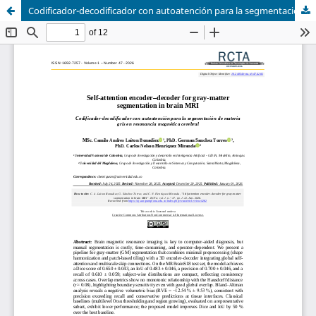
Codificador-decodificador con autoatención para la segmentación de materia gris en resonancia magnética cerebral