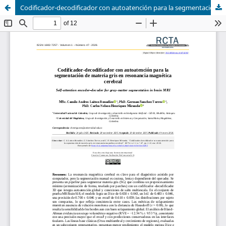
Codificador-decodificador con autoatención para la segmentación de materia gris en resonancia magnética cerebral