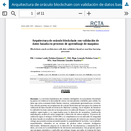
Arquitectura de oráculo blockchain con validación de datos basada en procesos de aprendizaje de maquina