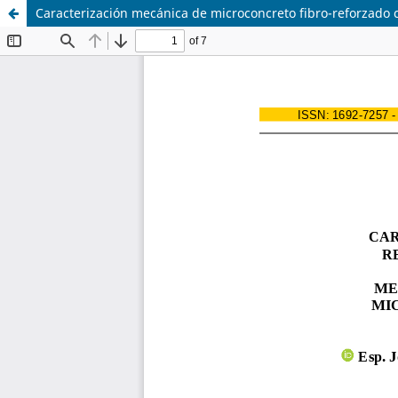
Caracterización mecánica de microconcreto fibro-reforzado c