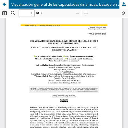
Visualización general de las capacidades dinámicas: basado en un análisis bibliométrico