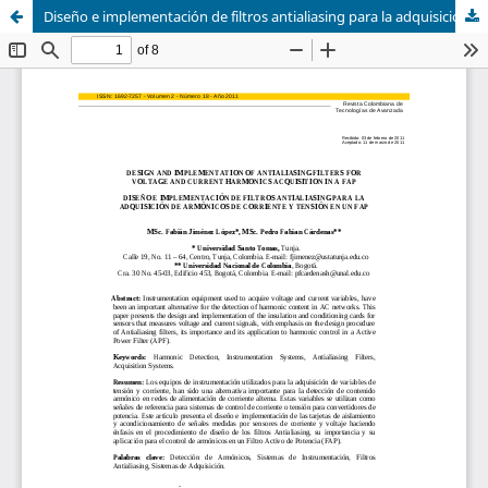
Diseño e implementación de filtros antialiasing para la adquisición de armónicos de corriente y tensión en un FAP