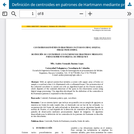
Definición de centroides en patrones de Hartmann mediante procesamiento digital de imágenes