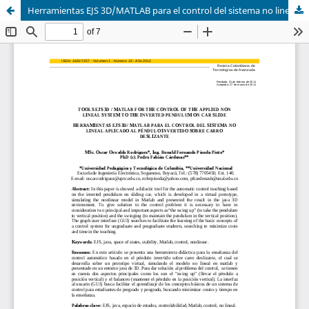
Herramientas EJS 3D/MATLAB para el control del sistema no lineal aplicado al péndulo invertido sobre carro deslizante