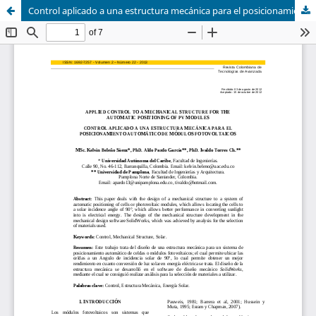
Control aplicado a una estructura mecánica para el posicionamiento automático de módulos fotovoltaicos