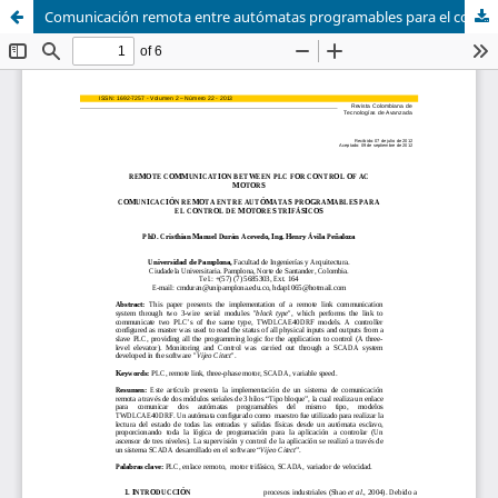
Comunicación remota entre autómatas programables para el control de motores trifásicos