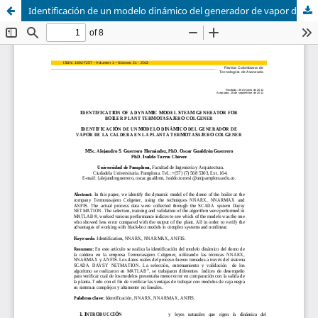
Identificación de un modelo dinámico del generador de vapor de la caldera en la planta termotasajero colgener