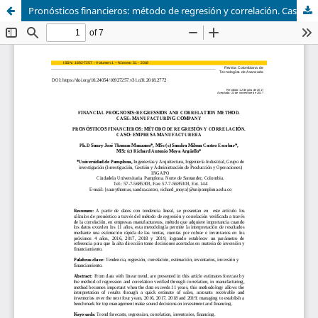
Pronósticos financieros: método de regresión y correlación. Caso: empresa manufacturera