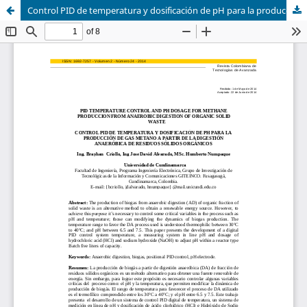
Control PID de temperatura y dosificación de pH para la producción de gas metano a partir de la digestión anaeróbica de residuos sólidos orgánicos