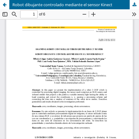
Robot dibujante controlado mediante el sensor Kinect