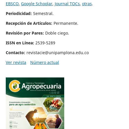
EBSCO
,
Google Schoolar
,
Journal TOCs
,
otras
.
Periodicidad:
Semestral.
Recepción de Artículos:
Permanente.
Revisión por Pares:
Doble ciego.
ISSN en Línea:
2539-5289
Contacto:
revistacie@unipamplona.edu.co
Ver revista
Número actual