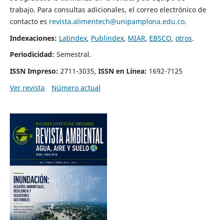
trabajo. Para consultas adicionales, el correo electrónico de
contacto es
revista.alimentech@unipamplona.edu.co
.
Indexaciones:
Latindex
,
Publindex
,
MIAR
,
EBSCO
,
otros
.
Periodicidad:
Semestral.
ISSN Impreso:
2711-3035,
ISSN en Línea:
1692-7125
Ver revista
Número actual