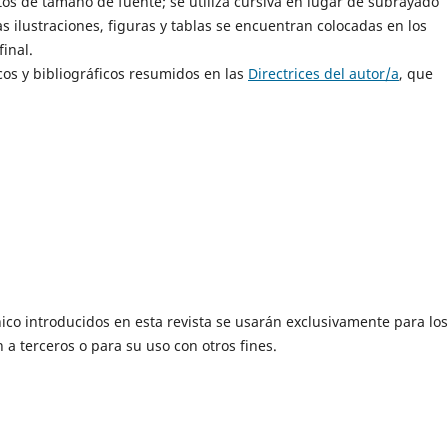
untos de tamaño de fuente; se utiliza cursiva en lugar de subrayado
as ilustraciones, figuras y tablas se encuentran colocadas en los
final.
ticos y bibliográficos resumidos en las
Directrices del autor/a
, que
ico introducidos en esta revista se usarán exclusivamente para los
 a terceros o para su uso con otros fines.