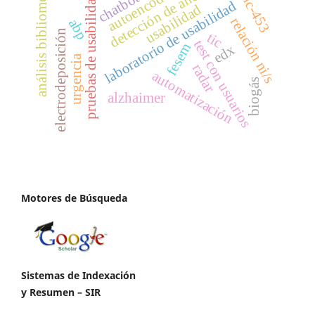
detección de anomalías
análisis bibliométrico
arinc-453
autoencoder
chatbot
pruebas de usabilidad
laboratorio de usabilidad
usabilidad
relación ni/s
abp
electrodeposición
tic
test con usuarios
fesem
edx
urgencia
radar
automatización
biogás
alzhaimer
Motores de Búsqueda
Sistemas de Indexación
y Resumen – SIR