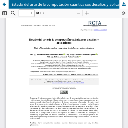
Estado del arte de la computación cuántica sus desafíos y aplicaciones