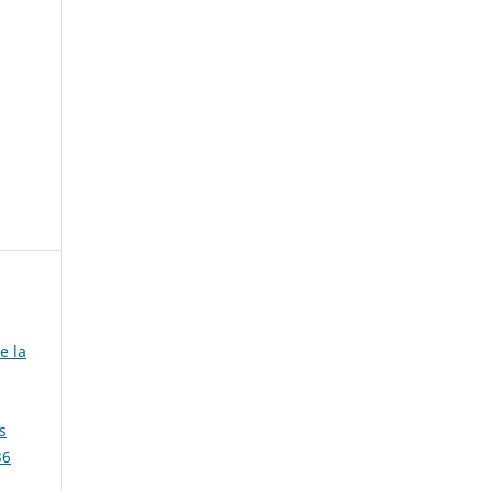
e la
s
36