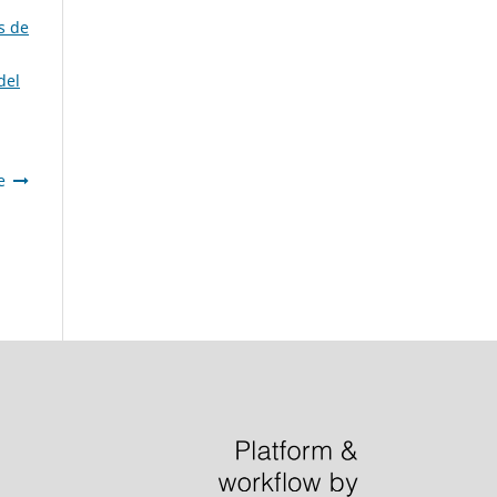
s de
del
e