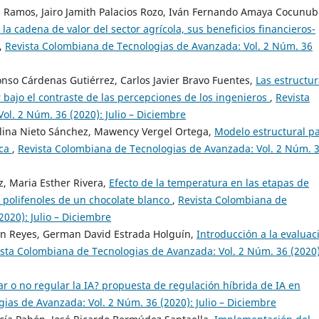
n Ramos, Jairo Jamith Palacios Rozo, Iván Fernando Amaya Cocunub
 la cadena de valor del sector agrícola, sus beneficios financieros-
,
Revista Colombiana de Tecnologias de Avanzada: Vol. 2 Núm. 36
onso Cárdenas Gutiérrez, Carlos Javier Bravo Fuentes,
Las estructu
bajo el contraste de las percepciones de los ingenieros
,
Revista
l. 2 Núm. 36 (2020): Julio – Diciembre
lina Nieto Sánchez, Mawency Vergel Ortega,
Modelo estructural p
ica
,
Revista Colombiana de Tecnologias de Avanzada: Vol. 2 Núm. 
, Maria Esther Rivera,
Efecto de la temperatura en las etapas de
 polifenoles de un chocolate blanco
,
Revista Colombiana de
020): Julio – Diciembre
ón Reyes, German David Estrada Holguín,
Introducción a la evaluac
sta Colombiana de Tecnologias de Avanzada: Vol. 2 Núm. 36 (2020)
r o no regular la IA? propuesta de regulación híbrida de IA en
ias de Avanzada: Vol. 2 Núm. 36 (2020): Julio – Diciembre