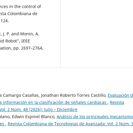
nces in the control of
vista Colombiana de
-124.
 J. P. and Monin, A.
d Robot”, IEEE
ation, pp. 2697–2764,
a Camargo Casallas, Jonathan Roberto Torres Castillo,
Evaluación d
la información en la clasificación de señales cardíacas
,
Revista
l. 2 Núm. 48 (2026): Julio – Diciembre
olano, Edwin Espinel Blanco,
Análisis de los principales mecanismo
ces
,
Revista Colombiana de Tecnologias de Avanzada: Vol. 2 Núm. 