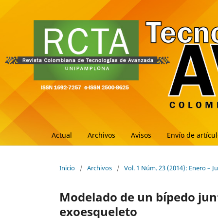
Actual
Archivos
Avisos
Envío de artícu
Inicio
/
Archivos
/
Vol. 1 Núm. 23 (2014): Enero – J
Modelado de un bípedo jun
exoesqueleto