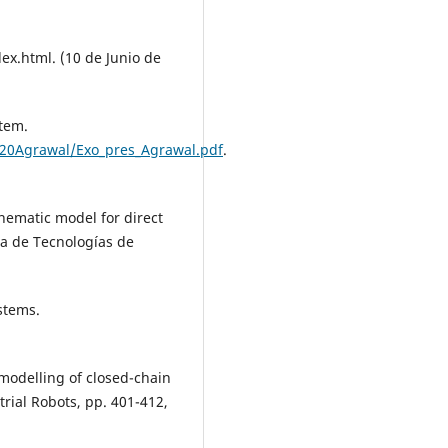
ex.html. (10 de Junio de
stem.
%20Agrawal/Exo_pres_Agrawal.pdf
.
Kinematic model for direct
a de Tecnologías de
stems.
 modelling of closed-chain
rial Robots, pp. 401-412,