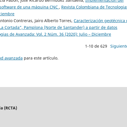
arcía Pabón, José Ricardo Bermúdez Santaella,
Implementación del
de software de una máquina CNC
,
Revista Colombiana de Tecnologia
iciembre
ntonio Contreras, Jairo Alberto Torres,
Caracterización geotécnica 
“La Cortada”, Pamplona (Norte de Santander) a partir de datos
ias de Avanzada: Vol. 2 Núm. 36 (2020): Julio – Diciembre
1-10 de 629
Siguient
tud avanzada
para este artículo.
da (RCTA)