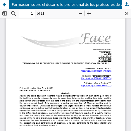
Formación sobre el desarrollo profesional de los profesores de educación básica