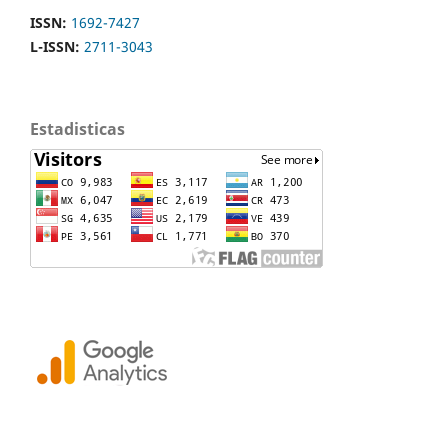
ISSN:
1692-7427
L-ISSN:
2711-3043
Estadisticas