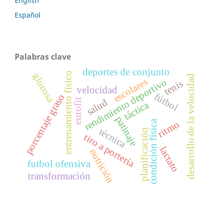
English
Español
Palabras clave
deportes de conjunto
entrenamiento físico
glucosa
desarrollo de la velocidad
escolares
rendimiento deportivo
tenis
velocidad
fútbol
porcentaje graso
eurofit
salud
táctica
patinaje
condición física
ritmo
técnica
planificación
tiro a portería
lactato
nutrición
futbol ofensiva
transformación